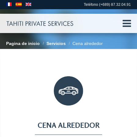
Teléfono (+689) 87.32.04.91
Pagina de inicio
Servicios
Cena alrededor
/
/
CENA ALREDEDOR